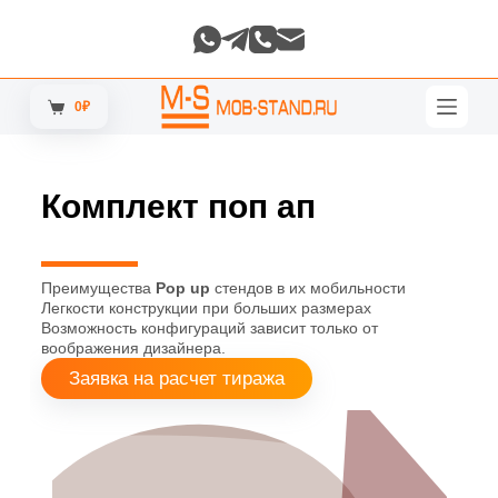
П
е
р
е
й
0
₽
т
и
к
с
Комплект поп ап
у
т
и
Преимущества
Pop up
стендов в их мобильности
Легкости конструкции при больших размерах
Возможность конфигураций зависит только от
воображения дизайнера.
Заявка на расчет тиража