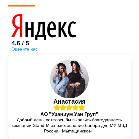
Интерьерная печать
Баннерные стенды
(10)
Интерьерная печать
4,6 / 5
Оцените нас
Интерьерная печать
Интерьерная печать
Интерьерная печать
Анастасия
Интерьерная печать
АО "Ураниум Уан Груп"
Добрый день, хотелось бы выразить благодарность
компании Stand-M за изготовление банера для МУ МВД
Буклетницы
(6)
Интерьерная печать
России «Мытищинское».