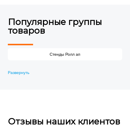
Популярные группы
товаров
Pop up стенды
(11)
Стенды Ролл ап
Баннерные стенды
Развернуть
Интерьерная печать
Разработка дизайна
Отзывы наших клиентов
Уличные стенды