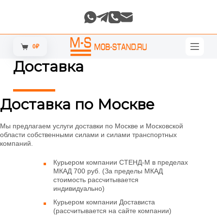
П
е
р
е
й
0
₽
Корзина
т
и
Доставка
к
с
у
т
Доставка по Москве
и
Мы предлагаем услуги доставки по Москве и Московской
области собственными силами и силами транспортных
компаний.
Курьером компании СТЕНД-М в пределах
МКАД 700 руб. (За пределы МКАД
стоимость рассчитывается
индивидуально)
Курьером компании Достависта
(рассчитывается на сайте компании)