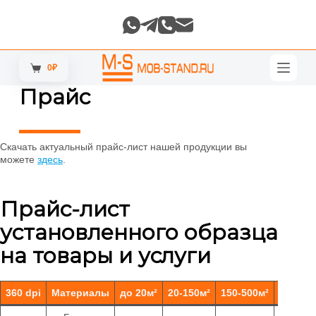
П
е
р
е
й
0
₽
Корзина
т
и
Прайс
к
с
у
т
Скачать актуальный прайс-лист нашей продукции вы
и
можете
здесь
.
Прайс-лист
установленного образца
на товары и услуги
360 dpi
Материалы
до 20м²
20-150м²
150-500м²
от 500м