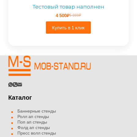
Тестовый товар наполнен
4 500
₽
5 000
₽
Первоначальная
Текущая
цена
цена:
Купить в 1 клик
составляла
4
5
500₽.
000₽.
Каталог
Баннерные стенды
Ролл ап стенды
Поп ап стенды
Фолд ап стенды
Пресс волл стенды