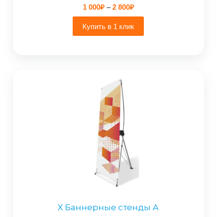
Диапазон
1 000
₽
–
2 800
₽
цен:
1
Купить в 1 клик
000₽
–
2
800₽
Х Баннерные стенды А