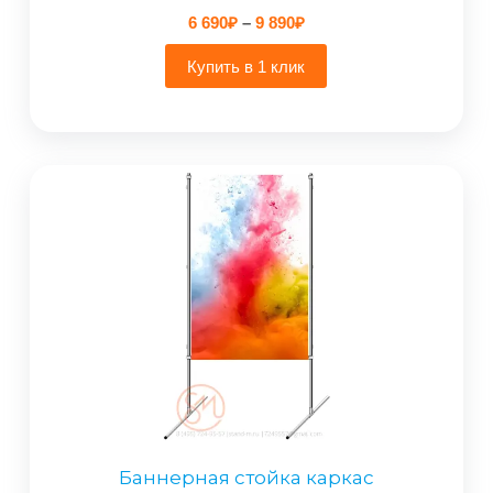
Диапазон
6 690
₽
–
9 890
₽
цен:
6
Купить в 1 клик
690₽
–
9
890₽
Баннерная стойка каркас