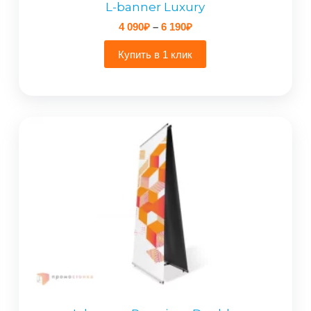
L-banner Luxury
Диапазон
4 090
₽
–
6 190
₽
цен:
4
Купить в 1 клик
090₽
–
6
190₽