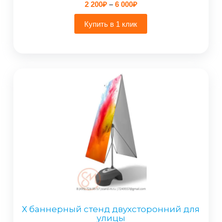
Диапазон
2 200
₽
–
6 000
₽
цен:
2
Купить в 1 клик
200₽
–
6
000₽
Х баннерный стенд двухсторонний для
улицы