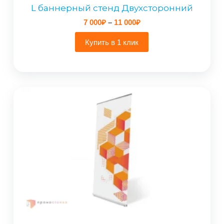
L баннерный стенд Двухсторонний
Диапазон
7 000
₽
–
11 000
₽
цен:
7
Купить в 1 клик
000₽
–
11
000₽