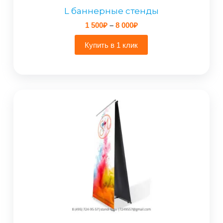
L баннерные стенды
Диапазон
1 500
₽
–
8 000
₽
цен:
1
Купить в 1 клик
500₽
–
8
000₽