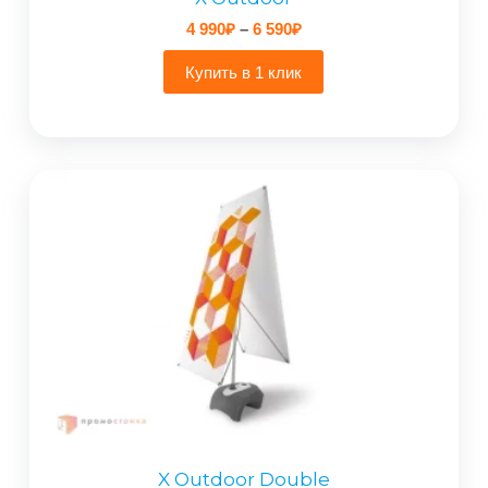
Диапазон
4 990
₽
–
6 590
₽
цен:
4
Купить в 1 клик
990₽
–
6
590₽
X Outdoor Double