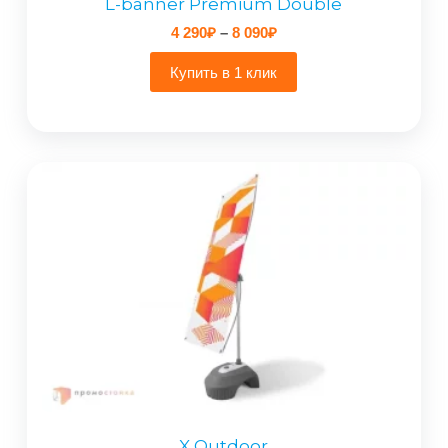
L-banner Premium Double
Диапазон
4 290
₽
–
8 090
₽
цен:
4
Купить в 1 клик
290₽
–
8
090₽
X Outdoor