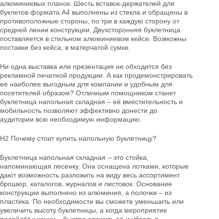
алюминиевых планок. Шесть вставок-держателей для
буклетов формата А4 выполнены из стекла и обращены в
противоположные стороны, по три в каждую сторону от
средней линии конструкции. Двухсторонняя буклетница
поставляется в стильном алюминиевом кейсе. Возможны
поставки без кейса, в матерчатой сумке.
Ни одна выставка или презентация не обходится без
рекламной печатной продукции. А как продемонстрировать
её наиболее выгодным для компании и удобным для
посетителей образом? Отличным помощником станет
буклетница напольная складная – её вместительность и
мобильность позволяют эффективно донести до
аудитории всю необходимую информацию.
Н2 Почему стоит купить напольную буклетницу?
Буклетница напольная складная – это стойка,
напоминающая лесенку. Она оснащена лотками, которые
дают возможность разложить на виду весь ассортимент
брошюр, каталогов, журналов и листовок. Основание
конструкции выполнено из алюминия, а полочки – из
пластика. По необходимости вы сможете уменьшить или
увеличить высоту буклетницы, а когда мероприятие
подойдёт к концу – быстро сложить её и убрать в