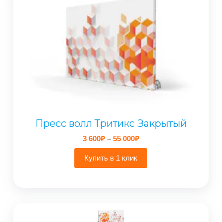
Пресс волл Тритикс Закрытый
Диапазон
3 600
₽
–
55 000
₽
цен:
3
Купить в 1 клик
600₽
–
55
000₽