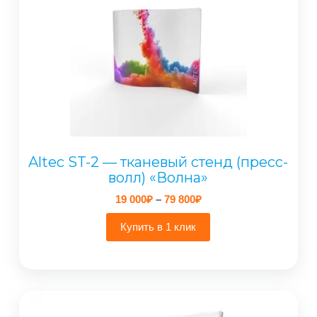
Altec ST-2 — тканевый стенд (пресс-
волл) «Волна»
Диапазон
19 000
₽
–
79 800
₽
цен:
19
Купить в 1 клик
000₽
–
79
800₽