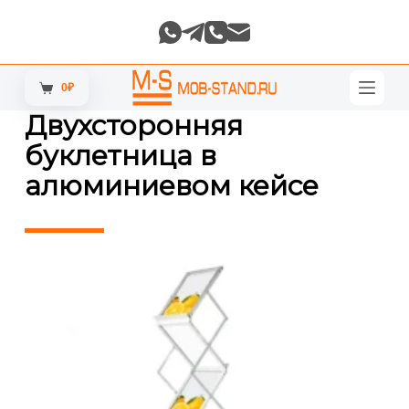
П
е
р
е
й
0
₽
Корзина
т
и
Двухсторонняя
к
буклетница в
с
у
алюминиевом кейсе
т
и