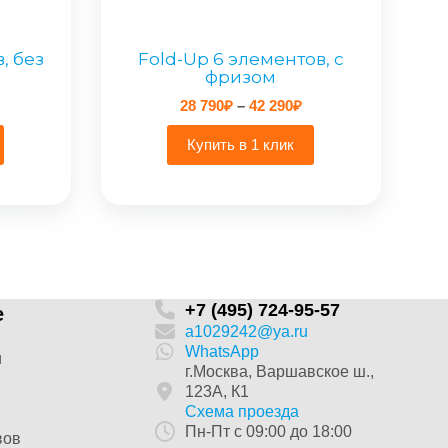
, без
Fold-Up 6 элементов, с
фризом
пазон
Диапазон
28 790
₽
–
42 290
₽
:
цен:
28
Купить в 1 клик
790₽
–
₽
42
290₽
+7 (495) 724-95-57
е
a1029242@ya.ru
WhatsApp
и
г.Москва, Варшавское ш.,
123А, К1
Схема проезда
Пн-Пт с 09:00 до 18:00
вов