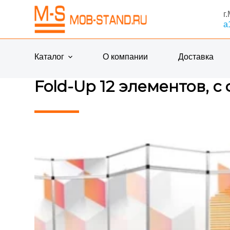
П
г
е
a
р
е
й
Каталог
О компании
Доставка
т
и
Fold-Up 12 элементов, с
к
с
у
т
и