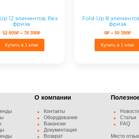
Up 12 элементов, без
Fold-Up 8 элементов
фриза
фриза
Диапазон
Диа
52 605
₽
–
76 390
₽
8
₽
–
50 390
₽
цен:
цен
52
8₽
Купить в 1 клик
Купить в 1 клик
605₽
–
–
50
76
390
390₽
О компании
Полезно
тенды
Контакты
Новост
ды
Оборудование
Статьи
ы
Вакансии
FAQ
ды
Документация
тенды
Возврат
Место отзы