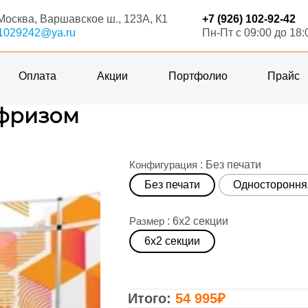
.Москва, Варшавское ш., 123А, К1
+7 (926) 102-92-42
1029242@ya.ru
Пн-Пт с 09:00 до 18:
Оплата
Акции
Портфолио
Прайс
 фризом
Конфигурация
: Без печати
Без печати
Одностороння
Размер
: 6х2 секции
6х2 секции
54 995
₽