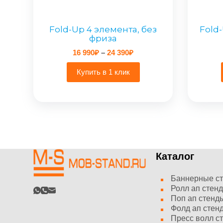
Fold-Up 4 элемента, без
Fold-
фриза
Диапазон
16 990
₽
–
24 390
₽
цен:
16
Купить в 1 клик
990₽
–
24
390₽
Каталог
Баннерные с
Ролл ап стен
Поп ап стенд
Фолд ап стен
Пресс волл с