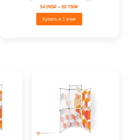
Диапазон
54 995
₽
–
80 790
₽
цен:
54
Купить в 1 клик
995₽
–
80
790₽