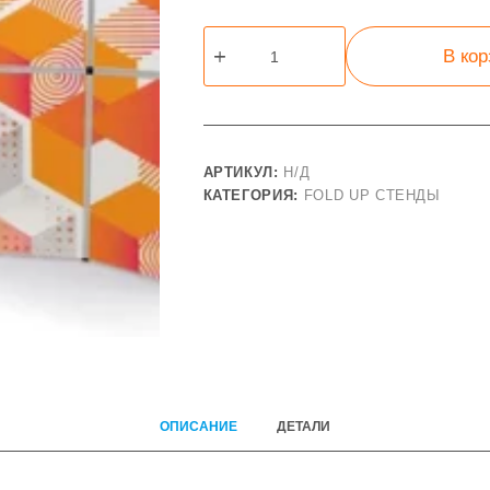
Количество
В ко
товара
Fold-
Up
12
элементов,
с
АРТИКУЛ:
Н/Д
фризом
КАТЕГОРИЯ:
FOLD UP СТЕНДЫ
ОПИСАНИЕ
ДЕТАЛИ