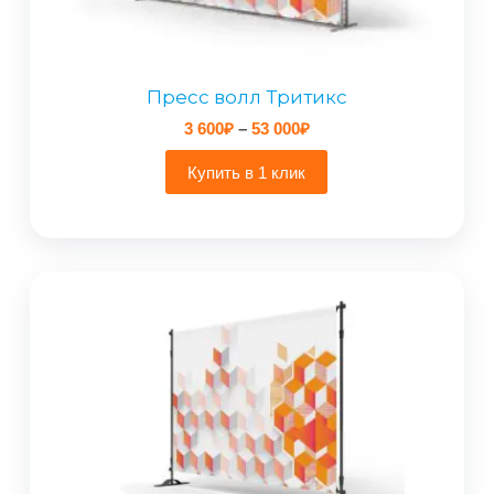
Пресс волл Тритикс
Диапазон
3 600
₽
–
53 000
₽
цен:
3
Купить в 1 клик
600₽
–
53
000₽