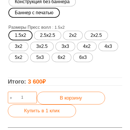
Конструкция без баннера
Баннер с печатью
Размеры Пресс волл
: 1.5x2
1.5x2
2.5x2.5
2x2
2x2.5
3x2
3x2.5
3x3
4x2
4x3
5x2
5x3
6x2
6x3
3 600
₽
Количество
В корзину
товара
Пресс
Купить в 1 клик
волл
Тритикс
Закрытый