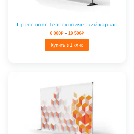
Пресс волл Телескопический каркас
Диапазон
6 000
₽
–
19 500
₽
цен:
6
Купить в 1 клик
000₽
–
19
500₽