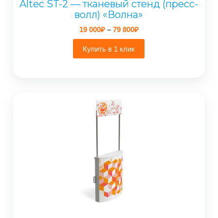
Altec ST-2 — тканевый стенд (пресс-
волл) «Волна»
Диапазон
19 000
₽
–
79 800
₽
цен:
19
Купить в 1 клик
000₽
–
79
800₽