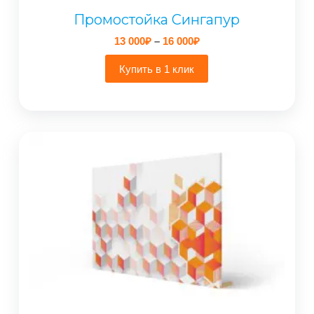
Промостойка Сингапур
Диапазон
13 000
₽
–
16 000
₽
цен:
13
Купить в 1 клик
000₽
–
16
000₽