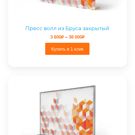
Пресс волл из Бруса закрытый
Диапазон
3 600
₽
–
38 000
₽
цен:
3
Купить в 1 клик
600₽
–
38
000₽