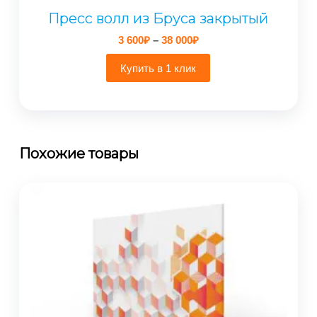
Пресс волл из Бруса закрытый
Диапазон
3 600
₽
–
38 000
₽
цен:
3
Купить в 1 клик
600₽
–
38
000₽
Похожие товары