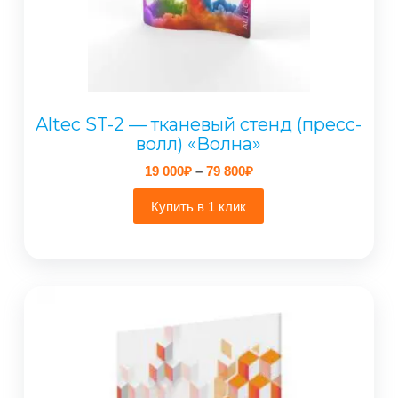
Altec ST-2 — тканевый стенд (пресс-
волл) «Волна»
Диапазон
19 000
₽
–
79 800
₽
цен:
19
Купить в 1 клик
000₽
–
79
800₽