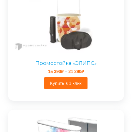
Промостойка «ЭЛИПС»
Диапазон
15 390
₽
–
21 290
₽
цен:
15
Купить в 1 клик
390₽
–
21
290₽