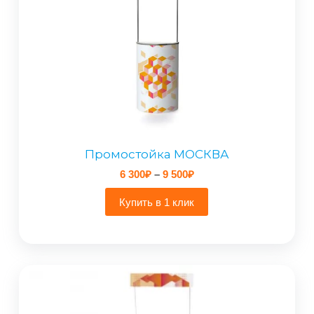
Промостойка МОСКВА
Диапазон
6 300
₽
–
9 500
₽
цен:
6
Купить в 1 клик
300₽
–
9
500₽