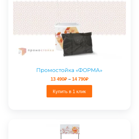
Промостойка «ФОРМА»
Диапазон
13 490
₽
–
14 790
₽
цен:
13
Купить в 1 клик
490₽
–
14
790₽