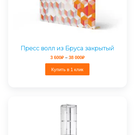
Пресс волл из Бруса закрытый
Диапазон
3 600
₽
–
38 000
₽
цен:
3
Купить в 1 клик
600₽
–
38
000₽