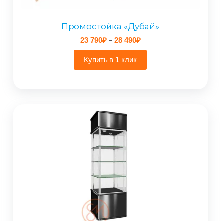
Промостойка «Дубай»
Диапазон
23 790
₽
–
28 490
₽
цен:
23
Купить в 1 клик
790₽
–
28
490₽