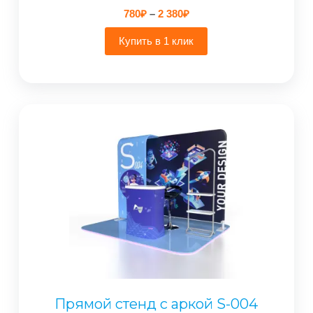
Диапазон
780
₽
–
2 380
₽
цен:
780₽
Купить в 1 клик
–
2
380₽
Прямой стенд с аркой S-004