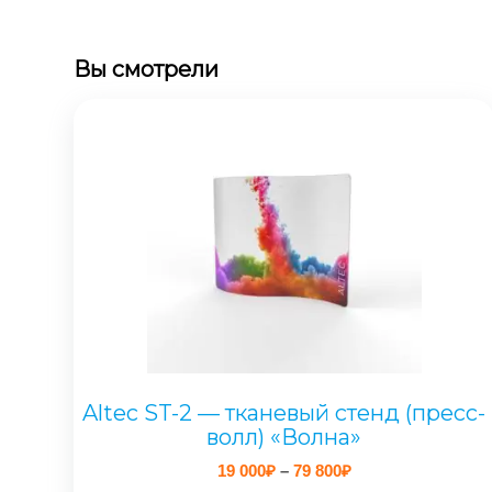
Вы смотрели
Altec ST-2 — тканевый стенд (пресс-
волл) «Волна»
Диапазон
19 000
₽
–
79 800
₽
цен: