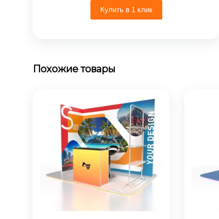
19
Купить в 1 клик
000₽
–
79
800₽
Похожие товары