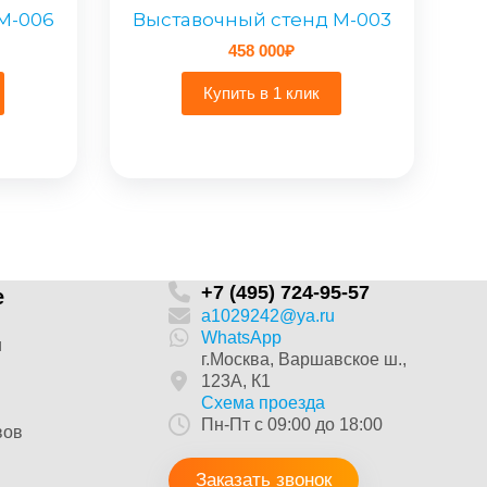
M-006
Выставочный стенд M-003
458 000
₽
Купить в 1 клик
+7 (495) 724-95-57
е
a1029242@ya.ru
WhatsApp
и
г.Москва, Варшавское ш.,
123А, К1
Схема проезда
Пн-Пт с 09:00 до 18:00
вов
Заказать звонок