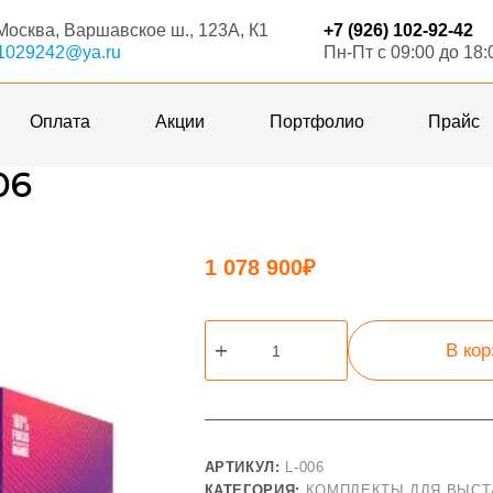
.Москва, Варшавское ш., 123А, К1
+7 (926) 102-92-42
1029242@ya.ru
Пн-Пт с 09:00 до 18:
Оплата
Акции
Портфолио
Прайс
06
1 078 900
₽
Количество
В ко
товара
Выставочный
стенд
L-
006
АРТИКУЛ:
L-006
КАТЕГОРИЯ:
КОМПЛЕКТЫ ДЛЯ ВЫСТ