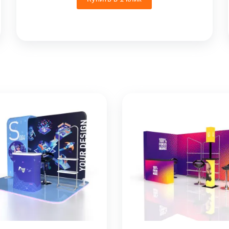
600₽
–
55
000₽