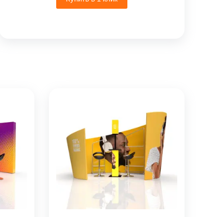
000₽
–
16
000₽