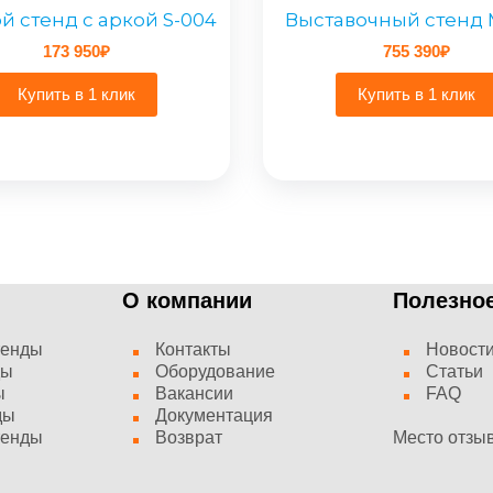
й стенд с аркой S-004
Выставочный стенд 
173 950
₽
755 390
₽
Купить в 1 клик
Купить в 1 клик
О компании
Полезно
тенды
Контакты
Новост
ды
Оборудование
Статьи
ы
Вакансии
FAQ
ды
Документация
тенды
Возврат
Место отзы