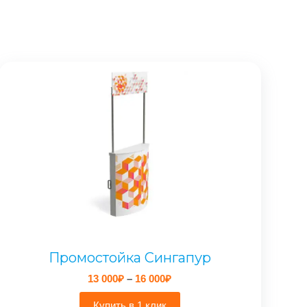
Промостойка Сингапур
Диапазон
13 000
₽
–
16 000
₽
цен:
13
Купить в 1 клик