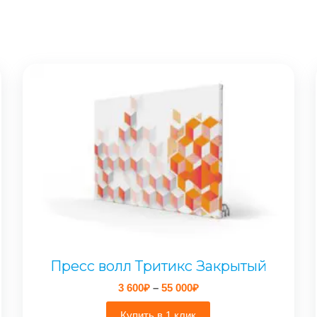
Пресс волл Тритикс Закрытый
Диапазон
3 600
₽
–
55 000
₽
цен:
3
Купить в 1 клик