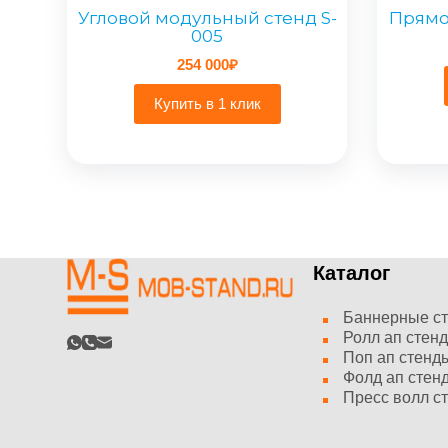
Угловой модульный стенд S-
Прямо
005
254 000
₽
Купить в 1 клик
Каталог
Баннерные с
Ролл ап стен
Поп ап стенд
Фолд ап стен
Пресс волл с