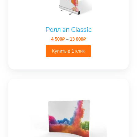
Ролл ап Classic
Диапазон
4 500
₽
–
13 000
₽
цен:
4
Купить в 1 клик
500₽
–
13
000₽