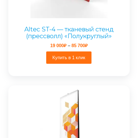
Altec ST-4 — тканевый стенд
(прессволл) «Полукруглый»
Диапазон
19 000
₽
–
85 700
₽
цен:
19
Купить в 1 клик
000₽
–
85
700₽