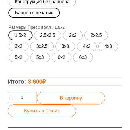
Конструкция без баннера
Баннер с печатью
Размеры Пресс волл
: 1.5x2
1.5x2
2.5x2.5
2x2
2x2.5
3x2
3x2.5
3x3
4x2
4x3
5x2
5x3
6x2
6x3
3 600
₽
Количество
В корзину
товара
Пресс
Купить в 1 клик
волл
из
Бруса
закрытый