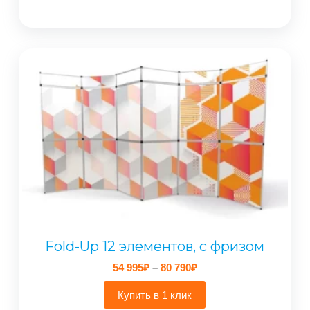
Fold-Up 12 элементов, с фризом
Диапазон
54 995
₽
–
80 790
₽
цен:
54
Купить в 1 клик
995₽