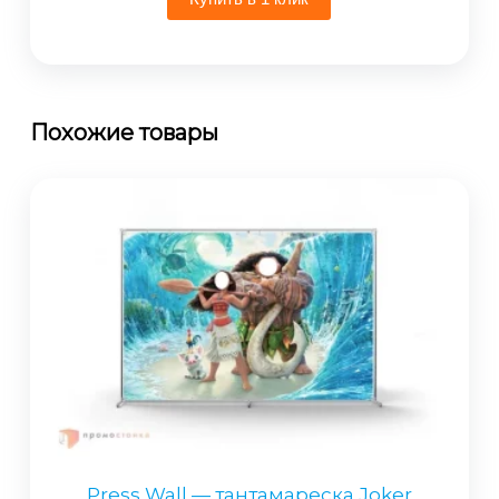
Похожие товары
Press Wall — тантамареска Joker