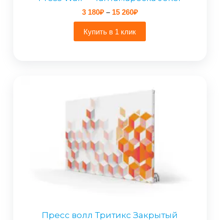
Диапазон
3 180
₽
–
15 260
₽
цен:
3
Купить в 1 клик
180₽
–
15
260₽
Пресс волл Тритикс Закрытый