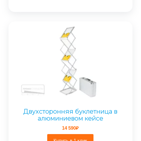
–
80
790₽
Двухсторонняя буклетница в
алюминиевом кейсе
14 590
₽
Купить в 1 клик