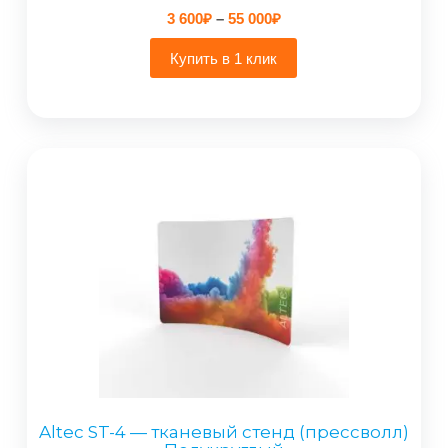
Диапазон
3 600
₽
–
55 000
₽
цен:
3
Купить в 1 клик
600₽
–
55
000₽
Altec ST-4 — тканевый стенд (прессволл)