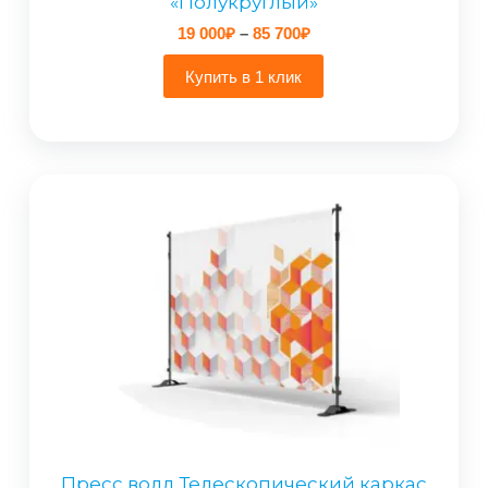
«Полукруглый»
Диапазон
19 000
₽
–
85 700
₽
цен:
19
Купить в 1 клик
000₽
–
85
700₽
Пресс волл Телескопический каркас