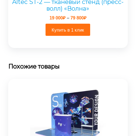
Altec ST-2 — тканевый стенд (пресс-
волл) «Волна»
Диапазон
19 000
₽
–
79 800
₽
цен:
19
Купить в 1 клик
000₽
–
79
800₽
Похожие товары