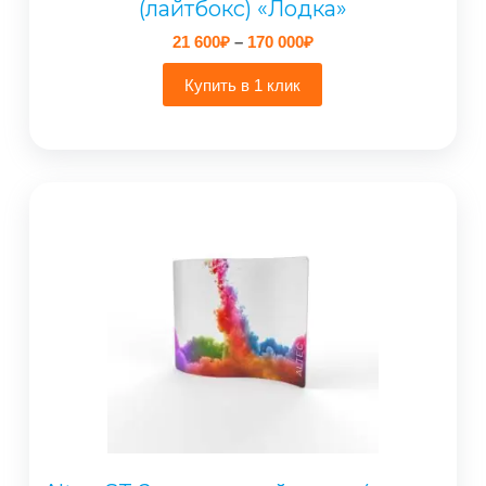
(лайтбокс) «Лодка»
Диапазон
21 600
₽
–
170 000
₽
цен:
21
Купить в 1 клик
600₽
–
170
000₽